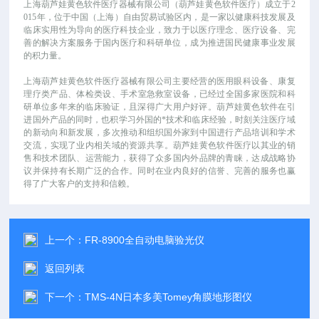
上海葫芦娃黄色软件医疗器械有限公司（葫芦娃黄色软件医疗）成立于
2
015年，位于中国（上海）自由贸易试验区内，是一家以健康科技发展及
临床实用性为导向的医疗科技企业，致力于以医疗理念、医疗设备、完
善的解决方案服务于国内医疗和科研单位，成为推进国民健康事业发展
的积力量。
上海葫芦娃黄色软件医疗器械有限公司主要经营的医用眼科设备、康复
理疗类产品、体检类设、手术室急救室设备，已经过全国多家医院和科
研单位多年来的临床验证，且深得广大用户好评。葫芦娃黄色软件在引
进国外产品的同时，也积学习外国的*技术和临床经验，时刻关注医疗域
的新动向和新发展，多次推动和组织国外家到中国进行产品培训和学术
交流，实现了业内相关域的资源共享。葫芦娃黄色软件医疗以其业的销
售和技术团队、运营能力，获得了众多国内外品牌的青睐，达成战略协
议并保持有长期广泛的合作。同时在业内良好的信誉、完善的服务也赢
得了广大客户的支持和信赖。
上一个：
FR-8900全自动电脑验光仪
返回列表
下一个：
TMS-4N日本多美Tomey角膜地形图仪