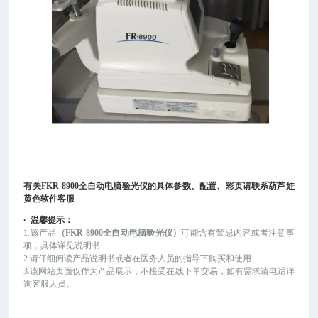
有关
FKR-8900全自动电脑验光仪
的具体参数、配置、彩页请联系葫芦娃
黄色软件客服
·
温馨提示：
1.该产品
（
FKR-8900全自动电脑验光仪
）
可能
含有禁忌内容或者注意事
项，具体详见说明书
2.请仔细阅读产品说明书或者在医务人员的指导下购买和使用
3.该网站页面仅作为产品展示，不接受在线下单交易，如有需求请电话详
询客服人员。