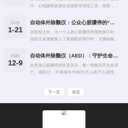
家庭和社会带来沉重负担。然而，骨质疏松症早期
极限与人文关怀。一、呼吸测量...
计、心电图和血液生化指标等传统工具。然而，这
通常没有明显症状，被称为“沉默的流行病”，因此
些手段往往只能捕捉疾病的"结果"而非"过程"，当
早期筛查和诊断至关重要。骨密度测量是诊断骨质
血压异常或心肌缺血显现时，动脉系统的结构性损
疏松、评估骨折风险和监测疗效的金标准。在这一
自动体外除颤仪：公众心脏骤停的“黄金四分钟”逆转者
2026
伤往往已不可逆转。正是在这一背景下，脉搏波速
领域中，便携式超声骨密度仪的出现，标志着骨健
1-21
在医院之外，当一个人因心脏骤停而突然倒下时，
测定仪（PulseWaveVelocity,PWV）应运而生，它
康评估从传统大型医院放射科走向社区、基...
他的生命便被推入了最残酷的倒计时：大脑缺氧超
如同一位精准的"血管年龄鉴定师"，通过捕捉血液
过4分钟将开始造成不可逆的损伤，超过10分钟，
在动脉中传播的细微速度变化，在疾病尚未爆发前
生还几率几乎为零。在这生死攸关的“黄金四分
便揭示出动脉硬化的早期踪迹。这款设备的诞生标
自动体外除颤仪（AED）：守护生命的“黄金四分钟”急救神器
2025
钟”里，一种被称为自动体外除颤仪的设备，正从
志着心血管评估从"症状导向"向"风险导向"的根本
12-9
在突发心脏骤停的生死关头，每一秒都关乎生命存
专业的医疗设备演变为像灭火器一样的公共急救设
性转变。20...
亡。据统计，中国每年约有55万人死于心源性猝
施，为挽回生命提供了最关键的可能性。一、心脏
死，其中绝大多数发生在医院外。而自动体外除颤
骤停的病理机制与AED的设计原理心脏骤停最常见
仪（AutomatedExternalDefibrillator,AED）作为非
的直接原因是心室颤动或无脉性室性心动过速，即
下一页
末页
专业人员也能操作的便携式急救设备，能够在“黄
心脏下部腔室（心室）的肌肉发生快速、混乱、无
金四分钟”内对心室颤动或无脉性室性心动过速等
效的颤动，而非有效收缩，导致血液循环瞬...
致命性心律失常实施电击除颤，显著提高抢救成功
率。被誉为“救命神器”的AED，正逐步从医院走向
公共场所，成为现代城市公共安全体系的重要组成
部分。一、心脏骤停与AED的急救原理心脏骤停...