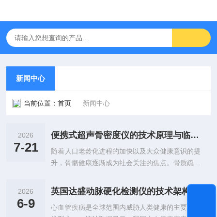
新闻中心
当前位置：
首页
新闻中心
便携式超声骨密度仪的技术原理与临床应用分析
2026
7-21
随着人口老龄化进程的加快以及大众健康意识的提
升，骨骼健康逐渐成为社会关注的焦点。骨质疏松
症作为一种全身性骨骼疾病，其早期筛查与诊断对
于预防骨折具有重要意义。在传统的X射线吸收法
英国达盛动脉硬化检测仪的技术架构与血管功能评估应用分析
2026
（DXA）之外，便携式超声骨密度仪凭借其无辐
6-9
心血管疾病是全球范围内威胁人类健康的主要疾病
射、操作便捷及适用范围广等特性，逐渐成为基层