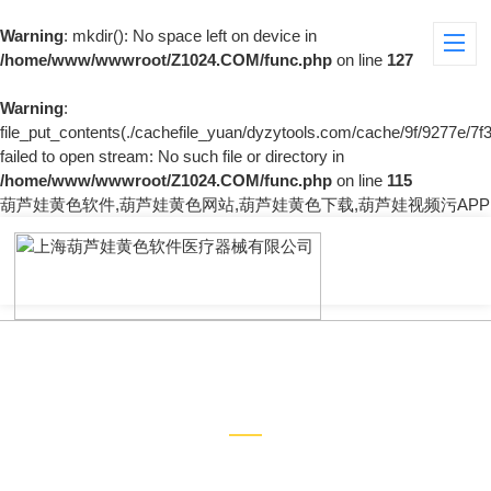
Warning
: mkdir(): No space left on device in
/home/www/wwwroot/Z1024.COM/func.php
on line
127
Warning
:
file_put_contents(./cachefile_yuan/dyzytools.com/cache/9f/9277e/7f3
failed to open stream: No such file or directory in
/home/www/wwwroot/Z1024.COM/func.php
on line
115
葫芦娃黄色软件,葫芦娃黄色网站,葫芦娃黄色下载,葫芦娃视频污APP
新闻中心
NEWS CENTER