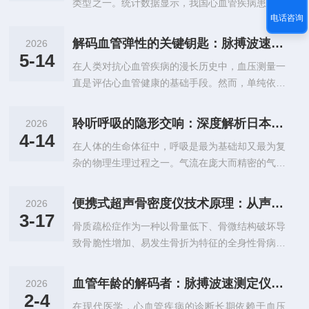
类型之一。统计数据显示，我国心血管疾病患病人
医疗机构及体检中心的重要筛查工具。本文将从技
电话咨询
数已超过2.9亿，在居民疾病死亡率中心血管病占
术原理、仪器构成、临床优势及应用场景等方面，
比超过40%。在心血管疾病防控体系中，早期发现
对便携式超声骨密度仪进行深入的技术性探讨。
解码血管弹性的关键钥匙：脉搏波速测定仪的临床价值与技术演进
2026
与早期干预是降低发病率和死亡率的关键策略。动
一、技术原理：定量超声技术的物理基础便携式超
5-14
在人类对抗心血管疾病的漫长历史中，血压测量一
脉病变的表征形式主要有结构性病变（如动脉狭
声骨密度仪的核心技术基于定量超声原理。与利...
直是评估心血管健康的基础手段。然而，单纯依靠
窄、动脉瘤、动脉夹层）和功能性病变（即动脉僵
血压值，往往难以全面反映血管的真实病变状态。
硬）两种，其中功能性病变往往先于结构性病变出
随着医学研究的深入，医学界逐渐认识到，血管壁
现，为早期预警提供了时间窗口。在动脉硬化无创
聆听呼吸的隐形交响：深度解析日本美能AS-507肺功能仪的超声波传感革命
2026
的力学性质——即血管弹性，是预测心血管事件的
检测领域，英国达盛（DatsunBiomedical）的动
4-14
在人体的生命体征中，呼吸是最为基础却又最为复
独立且关键的风险标志。在这一背景下，脉搏波速
脉硬化检测仪系列产品，基...
杂的物理生理过程之一。气流在庞大而精密的气道
测定仪应运而生，它如同解码血管弹性的关键钥
网络中进出，每一次喘息都蕴含着关于肺部通气功
匙，为心血管疾病的早期筛查与干预提供了不可替
能、气道阻力乃至肺实质弹性的深邃信息。在慢性
代的客观依据。一、脉搏波速的生理学基础与测量
便携式超声骨密度仪技术原理：从声波洞察骨骼质量
2026
阻塞性肺疾病（COPD）、哮喘等呼吸系统疾病席
原理心脏的每一次射血，都会在动脉系统内产生一
3-17
骨质疏松症作为一种以骨量低下、骨微结构破坏导
卷全球的今天，肺功能检查（PFT）被誉为呼吸系
个压力波，这个压力波沿着动脉壁向外周血管传...
致骨脆性增加、易发生骨折为特征的全身性骨病，
统疾病诊断的“金标准”。在这一高壁垒的医疗器械
已成为全球范围内重要的公共卫生问题，尤其随着
赛道上，日本美能作为拥有半个多世纪历史，其推
人口老龄化加剧，其发病率持续攀升。骨质疏松性
出的AS-507肺功能仪以其独步全球的“超声波流量
血管年龄的解码者：脉搏波速测定仪如何重塑心血管健康评估
2026
骨折，特别是髋部骨折，致残率和致死率，给患者
传感器”技术，重新定义了现代肺功能测量的精度
2-4
在现代医学，心血管疾病的诊断长期依赖于血压