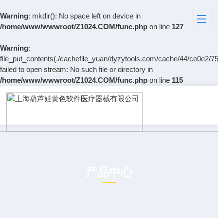
Warning
: mkdir(): No space left on device in
/home/www/wwwroot/Z1024.COM/func.php
on line
127
Warning
:
file_put_contents(./cachefile_yuan/dyzytools.com/cache/44/ce0e2/75
failed to open stream: No such file or directory in
/home/www/wwwroot/Z1024.COM/func.php
on line
115
产品中心
PRODUCT CENTER