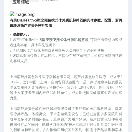
应用领域
有关
DiaHealth-S
型变频便携式体外膈肌起搏器
的具体参数、配置、彩页
请联系葫芦娃黄色软件客服
·
温馨提示：
1.该产品
DiaHealth-S型变频便携式体外膈肌起搏器
, 可能
含有禁忌内容或
者注意事项，具体详见说明书
2.请仔细阅读产品说明书或者在医务人员的指导下购买和使用
3.该网站页面仅作为产品展示，不接受在线下单交易，如有需求请电话详
询客服人员。
上海葫芦娃黄色软件医疗器械有限公司（葫芦娃黄色软件医疗）成立于
2
015年，位于中国（上海）自由贸易试验区内，是一家以健康科技发展及
临床实用性为导向的医疗科技企业，致力于以医疗理念、医疗设备、*的
解决方案服务于国内医疗和科研单位，成为推进国民健康事业发展的积
力量。
上海葫芦娃黄色软件医疗器械有限公司主要经营的医用眼科设备、康复
理疗类产品、体检类设、手术室急救室设备，已经过全国多家医院和科
研单位多年来的临床验证，且深得广大用户好评。葫芦娃黄色软件在引
进国外产品的同时，也积学习外国的*技术和临床经验，时刻关注医疗域
的新动向和新发展，多次推动和组织国外家到中国进行产品培训和学术