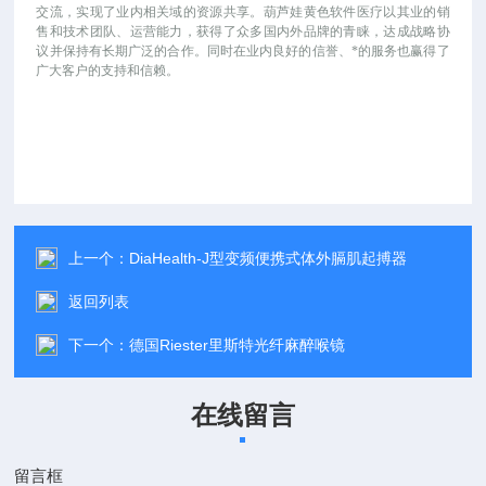
交流，实现了业内相关域的资源共享。葫芦娃黄色软件医疗以其业的销
售和技术团队、运营能力，获得了众多国内外品牌的青睐，达成战略协
议并保持有长期广泛的合作。同时在业内良好的信誉、*的服务也赢得了
广大客户的支持和信赖。
上一个：
DiaHealth-J型变频便携式体外膈肌起搏器
返回列表
下一个：
德国Riester里斯特光纤麻醉喉镜
在线留言
留言框