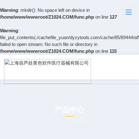
Warning
: mkdir(): No space left on device in
/home/www/wwwroot/Z1024.COM/func.php
on line
127
Warning
:
file_put_contents(./cachefile_yuan/dyzytools.com/cache/85/89444/af
failed to open stream: No such file or directory in
/home/www/wwwroot/Z1024.COM/func.php
on line
115
产品中心
PRODUCT CENTER