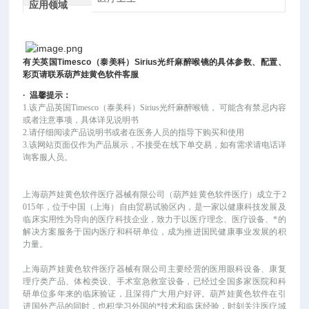
应用领域
有关
英国
Timesco
（泰美科）
Sirius
光纤麻醉喉镜
的具体参数、配置、
彩页请联系葫芦娃黄色软件客服
·
温馨提示：
1.该产品
英国
Timesco（泰美科）Sirius光纤麻醉喉镜
，
可能
含有禁忌内容
或者注意事项，具体详见说明书
2.请仔细阅读产品说明书或者在医务人员的指导下购买和使用
3.该网站页面仅作为产品展示，不接受在线下单交易，如有需求请电话详
询客服人员。
上海葫芦娃黄色软件医疗器械有限公司（葫芦娃黄色软件医疗）成立于
2
015年，位于中国（上海）自由贸易试验区内，是一家以健康科技发展及
临床实用性为导向的医疗科技企业，致力于以医疗理念、医疗设备、*的
解决方案服务于国内医疗和科研单位，成为推进国民健康事业发展的积
力量。
上海葫芦娃黄色软件医疗器械有限公司主要经营的医用眼科设备、康复
理疗类产品、体检类设、手术室急救室设备，已经过全国多家医院和科
研单位多年来的临床验证，且深得广大用户好评。葫芦娃黄色软件在引
进国外产品的同时，也积学习外国的*技术和临床经验，时刻关注医疗域