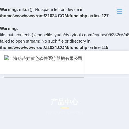
Warning
: mkdir(): No space left on device in
/home/www/wwwroot/Z1024.COM/func.php
on line
127
Warning
:
file_put_contents(./cachefile_yuan/dyzytools.com/cache/09/382c6/a8
failed to open stream: No such file or directory in
/home/www/wwwroot/Z1024.COM/func.php
on line
115
产品中心
PRODUCT CENTER