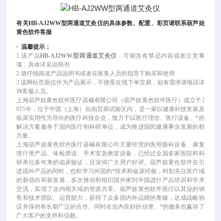
有关
HB-AJ2WW型两通道艾灸仪
的具体参数、配置、彩页请联系葫芦娃
黄色软件客服
·
温馨提示：
1.该产品
HB-AJ2WW型两通道艾灸仪
，可
能
含有禁忌内容或者注意事
项，具体详见说明书
2.请仔细阅读产品说明书或者在医务人员的指导下购买和使用
3.该网站页面仅作为产品展示，不接受在线下单交易，如有需求请电话详
询客服人员。
上海葫芦娃黄色软件医疗器械有限公司（葫芦娃黄色软件医疗）成立于
2
015年，位于中国（上海）自由贸易试验区内，是一家以健康科技发展及
临床实用性为导向的医疗科技企业，致力于以医疗理念、医疗设备、*的
解决方案服务于国内医疗和科研单位，成为推进国民健康事业发展的积
力量。
上海葫芦娃黄色软件医疗器械有限公司主要经营的医用眼科设备、康复
理疗类产品、体检类设、手术室急救室设备，已经过全国多家医院和科
研单位多年来的临床验证，且深得广大用户好评。葫芦娃黄色软件在引
进国外产品的同时，也积学习外国的*技术和临床经验，时刻关注医疗域
的新动向和新发展，多次推动和组织国外家到中国进行产品培训和学术
交流，实现了业内相关域的资源共享。葫芦娃黄色软件医疗以其业的销
售和技术团队、运营能力，获得了众多国内外品牌的青睐，达成战略协
议并保持有长期广泛的合作。同时在业内良好的信誉、*的服务也赢得了
广大客户的支持和信赖。