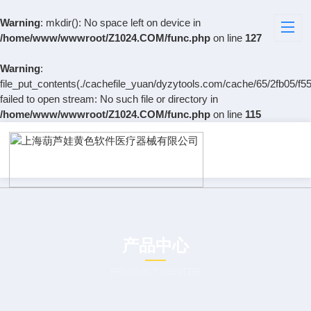
Warning
: mkdir(): No space left on device in
/home/www/wwwroot/Z1024.COM/func.php
on line
127
Warning
:
file_put_contents(./cachefile_yuan/dyzytools.com/cache/65/2fb05/f55
failed to open stream: No such file or directory in
/home/www/wwwroot/Z1024.COM/func.php
on line
115
产品中心
PRODUCT CENTER